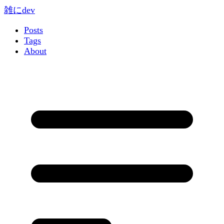
雑にdev
Posts
Tags
About